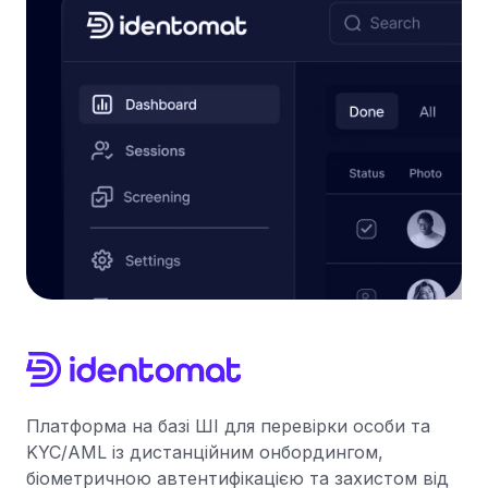
Платформа на базі ШІ для перевірки особи та
KYC/AML із дистанційним онбордингом,
біометричною автентифікацією та захистом від