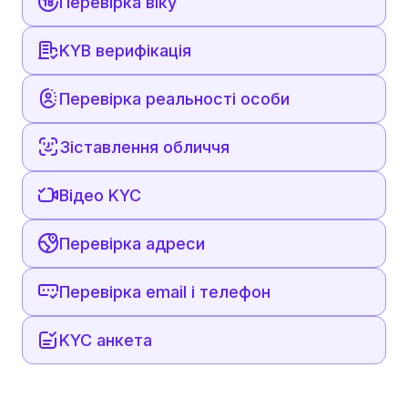
Перевірка віку
KYB верифікація
Перевірка реальності особи
Зіставлення обличчя
Відео KYC
Перевірка адреси
Перевірка email і телефон
KYC анкета