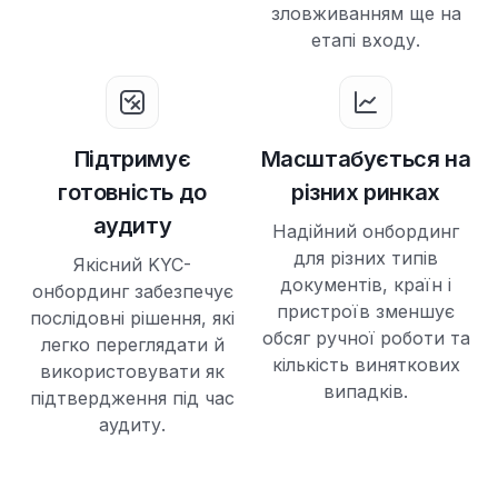
зловживанням ще на
етапі входу.
Підтримує
Масштабується на
готовність до
різних ринках
аудиту
Надійний онбординг
для різних типів
Якісний KYC-
документів, країн і
онбординг забезпечує
пристроїв зменшує
послідовні рішення, які
обсяг ручної роботи та
легко переглядати й
кількість виняткових
використовувати як
випадків.
підтвердження під час
аудиту.