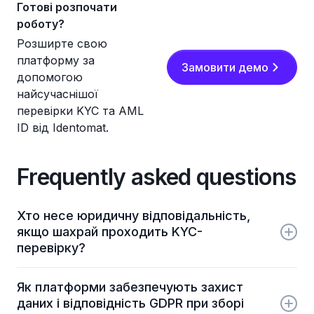
Готові розпочати
роботу?
Розширте свою
платформу за
Замовити демо
допомогою
найсучаснішої
перевірки KYC та AML
ID від Identomat.
Frequently asked questions
Хто несе юридичну відповідальність,
якщо шахрай проходить KYC-
перевірку?
Хоча провайдер Banking-as-a-Service (BaaS) або
Як платформи забезпечують захист
банк-партнер володіє регуляторною ліцензією,
даних і відповідність GDPR при зборі
платформа часто несе контрактну