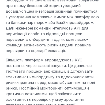
онбордингу та фінансових взаємодій, зберігаючи
при цьому безшовний користувацький
досвід.Успішна інтеграція зазвичай починається
з узгодження комплаєнс-вимог між платформою
та банком-партнером або BaaS-провайдером.
Далі інженерні команди інтегрують API для
верифікації особи та відповідні процеси
перевірки в онбординг, тоді як комплаєнс-
команди визначають ризик-моделі, правила
перевірки та сценарії ескалації.
Більшість платформ впроваджують KYC
поетапно, через фазові запуски. Це дозволяє
тестувати процеси верифікації, відстежувати
ефективність онбордингу та вдосконалювати
ризик-правила перед масштабуванням на нові
ринки. Постійний моніторинг і оптимізація є
критично важливими, щоб забезпечити
ефективність перевірок у міру зростання