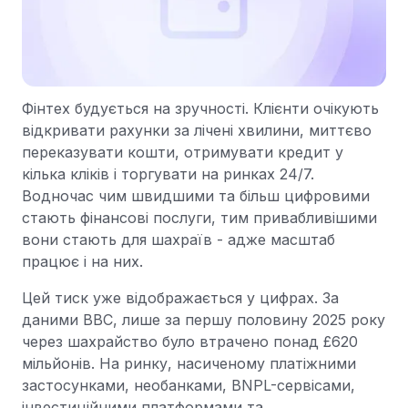
Фінтех будується на зручності. Клієнти очікують
відкривати рахунки за лічені хвилини, миттєво
переказувати кошти, отримувати кредит у
кілька кліків і торгувати на ринках 24/7.
Водночас чим швидшими та більш цифровими
стають фінансові послуги, тим привабливішими
вони стають для шахраїв - адже масштаб
працює і на них.
Цей тиск уже відображається у цифрах. За
даними BBC, лише за першу половину 2025 року
через шахрайство було втрачено понад £620
мільйонів. На ринку, насиченому платіжними
застосунками, необанками, BNPL-сервісами,
інвестиційними платформами та