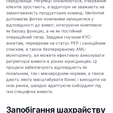
середовище. Регуляції оновлюються, очікування
клієнтів зростають, а аудитори не зважають на
завантаженість продуктових команд. Identomat
допомагає фінтех-компаніям залишатися у
відповідності до вимог, інтегруючи комплаєнс
як базову функцію, а не як постійний
операційний тягар. Завдяки гнучким KYC-
анкетам, перевіркам на статус PEP і санкційним
спискам, а також безперервному AML-
моніторингу, ви можете ефективно виконувати
регуляторні вимоги в різних юрисдикціях. Ці
процеси забезпечують відповідність як
локальним, так і міжнародним нормам, а також
дають змогу масштабувати бізнес і виходити на
нові ринки, швидко адаптуючи онбординг під
їхні специфічні вимоги.
Запобігання шахрайству