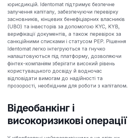
юрисдикцій. Identomat підтримує безпечне
залучення капіталу, забезпечуючи перевірку
засновників, кінцевих бенефіціарних власників
(UBO) та інвесторів за допомогою KYC, KYB,
верифікації документів, а також перевірок за
санкційними списками і статусом PEP. Рішення
Identomat легко інтегруються та гнучко
налаштовуються під платформу, дозволяючи
фінтех-компаніям зберігати високий рівень
користувацького досвіду й водночас
відповідати вимогам до надійності та
прозорості, необхідним для роботи з капіталом.
Відеобанкінг і
високоризикові операції
У кібербезпеці найвразливішими є не стільки