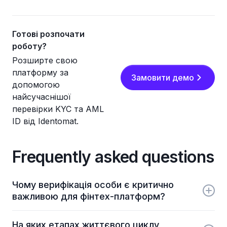
Готові розпочати
роботу?
Розширте свою
платформу за
Замовити демо
допомогою
найсучаснішої
перевірки KYC та AML
ID від Identomat.
Frequently asked questions
Чому верифікація особи є критично
важливою для фінтех-платформ?
Фінтех-продукти оперують реальними коштами
На яких етапах життєвого циклу