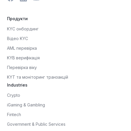
захищаючи цілісність платформи та даючи змогу
масштабувати бізнес на більш надійній основі
Продукти
довіри.
KYC онбординг
Відео KYC
AML перевірка
KYB верифікація
Перевірка віку
KYT та моніторинг транзакцій
Industries
Crypto
iGaming & Gambling
Fintech
Government & Public Services