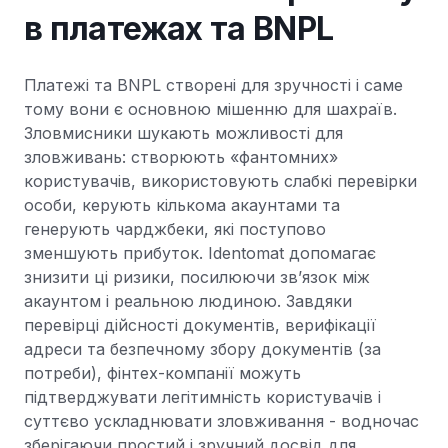
в платежах та BNPL
Платежі та BNPL створені для зручності і саме
тому вони є основною мішенню для шахраїв.
Зловмисники шукають можливості для
зловживань: створюють «фантомних»
користувачів, використовують слабкі перевірки
особи, керують кількома акаунтами та
генерують чарджбеки, які поступово
зменшують прибуток. Identomat допомагає
знизити ці ризики, посилюючи зв’язок між
акаунтом і реальною людиною. Завдяки
перевірці дійсності документів, верифікації
адреси та безпечному збору документів (за
потреби), фінтех-компанії можуть
підтверджувати легітимність користувачів і
суттєво ускладнювати зловживання - водночас
зберігаючи простий і зручний досвід для