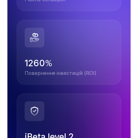
1260
%
Повернення інвестицій (ROI)
iBeta level 2