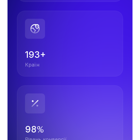
193+
Країн
98
%
Рівень конверсії