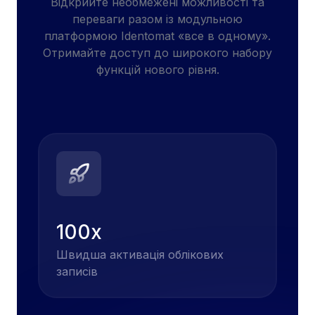
Відкрийте необмежені можливості та
переваги разом із модульною
платформою Identomat «все в одному».
Отримайте доступ до широкого набору
функцій нового рівня.
100x
Швидша активація облікових
записів