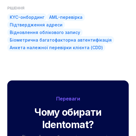
РІШЕННЯ
KYC-онбординг
AML-перевірка
Підтвердження адреси
Відновлення облікового запису
Біометрична багатофакторна автентифікація
Анкета належної перевірки клієнта (CDD)
Переваги
Чому обирати
Identomat?