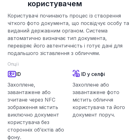
користувачем
Користувачі починають процес із створення
чіткого фото документа, що посвідчує особу та
виданий державним органом. Система
автоматично визначає тип документа,
перевіряє його автентичність і готує дані для
подальшого зіставлення з обличчям.
Опції
ID
ID у селфі
Захоплене,
Захоплене або
завантажене або
завантажене фото
зчитане через NFC
містить обличчя
зображення містить
користувача та його
виключно документ
документ поруч.
користувача без
сторонніх об’єктів або
фону.