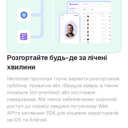
Розгортайте будь-де за лічені
хвилини
Identomat пропонує гнучкі варіанти розгортання:
публічна, приватна або гібридна хмара, а також
локальне (on-premises) або хостоване
середовище. Ми також забезпечуємо широкий
доступ до сервісу завдяки потужному Web
APIта нативним SDK для кінцевих користувачів
на iOS та Android.