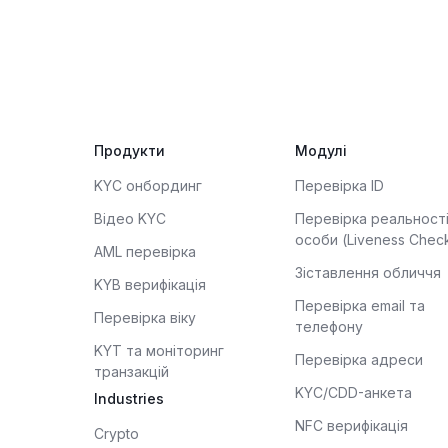
Продукти
Модулі
KYC онбординг
Перевірка ID
Відео KYC
Перевірка реальност
особи (Liveness Chec
AML перевірка
Зіставлення обличчя
KYB верифікація
Перевірка email та
Перевірка віку
телефону
KYT та моніторинг
Перевірка адреси
транзакцій
KYC/CDD-анкета
Industries
NFC верифікація
Crypto