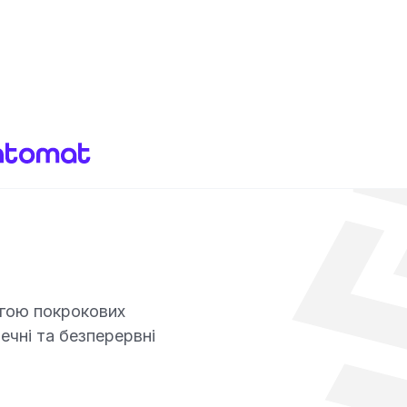
огою покрокових
ечні та безперервні