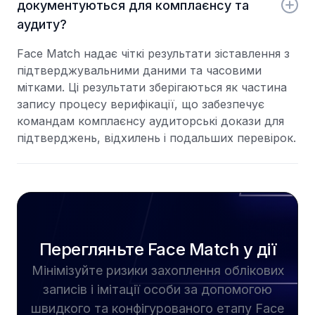
документуються для комплаєнсу та
аудиту?
Face Match надає чіткі результати зіставлення з
підтверджувальними даними та часовими
мітками. Ці результати зберігаються як частина
запису процесу верифікації, що забезпечує
командам комплаєнсу аудиторські докази для
підтверджень, відхилень і подальших перевірок.
Перегляньте Face Match у дії
Мінімізуйте ризики захоплення облікових
записів і імітації особи за допомогою
швидкого та конфігурованого етапу Face