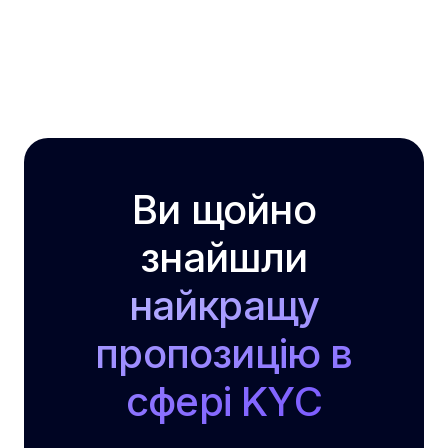
Ви щойно
знайшли
найкращу
пропозицію в
сфері KYC