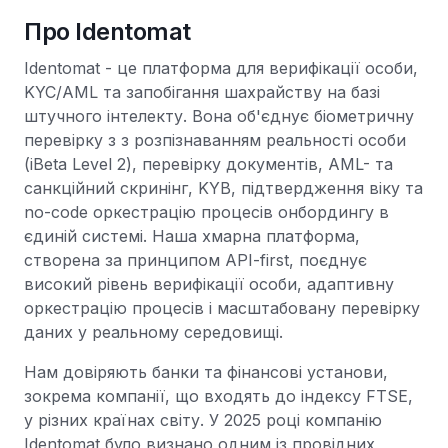
Про Identomat
Identomat - це платформа для верифікації особи,
KYC/AML та запобігання шахрайству на базі
штучного інтелекту. Вона об'єднує біометричну
перевірку з з розпізнаванням реальності особи
(iBeta Level 2), перевірку документів, AML- та
санкційний скринінг, KYB, підтвердження віку та
no-code оркестрацію процесів онбордингу в
єдиній системі. Наша хмарна платформа,
створена за принципом API-first, поєднує
високий рівень верифікації особи, адаптивну
оркестрацію процесів і масштабовану перевірку
даних у реальному середовищі.
Нам довіряють банки та фінансові установи,
зокрема компанії, що входять до індексу FTSE,
у різних країнах світу. У 2025 році компанію
Identomat було визнано одним із провідних