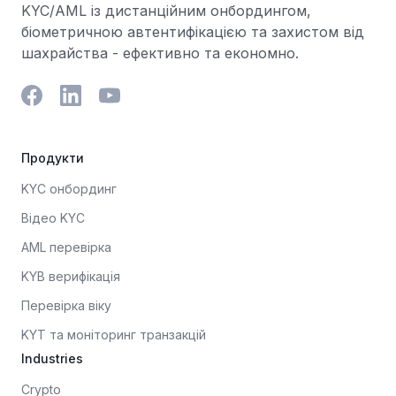
KYC/AML із дистанційним онбордингом,
біометричною автентифікацією та захистом від
шахрайства - ефективно та економно.
Продукти
KYC онбординг
Відео KYC
AML перевірка
KYB верифікація
Перевірка віку
KYT та моніторинг транзакцій
Industries
Crypto