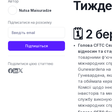
Тижден
Автор
Nutsa Maisuradze
Підписатися на розсилку
🗓️ 2 
Голова CFTC Се
відносин та ст
товарними ф'юч
міжнародних спр
Поділитися цією статтею
Gunewardena на 
Гуневардена, як
та обіймала кер
Комісії щодо ін
інвесторів та ме
службу виконуюч
міжнародних спр