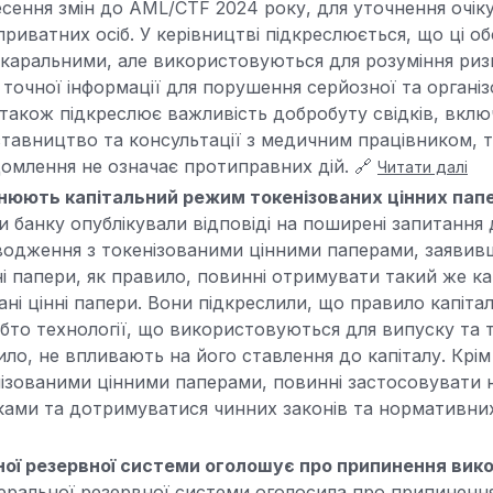
сення змін до AML/CTF 2024 року, для уточнення очік
риватних осіб. У керівництві підкреслюється, що ці о
каральними, але використовуються для розуміння риз
 точної інформації для порушення серйозної та організ
н також підкреслює важливість добробуту свідків, вкл
авництво та консультації з медичним працівником, т
омлення не означає протиправних дій. 🔗
Читати далі
нюють капітальний режим токенізованих цінних папе
и банку опублікували відповіді на поширені запитання
водження з токенізованими цінними паперами, заявив
нні папери, як правило, повинні отримувати такий же к
ані цінні папери. Вони підкреслили, що правило капіта
бто технології, що використовуються для випуску та т
ило, не впливають на його ставлення до капіталу. Крім
ізованими цінними паперами, повинні застосовувати 
ками та дотримуватися чинних законів та нормативних
ї резервної системи оголошує про припинення викон
ральної резервної системи оголосила про припиненн