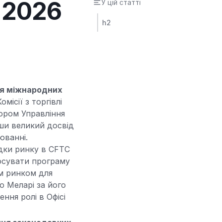
 2026
У цій статті
h2
ня міжнародних
омісії з торгівлі
ором Управління
ши великий досвід
юванні.
ідки ринку в CFTC
росувати програму
м ринком для
о Меларі за його
ня ролі в Офісі