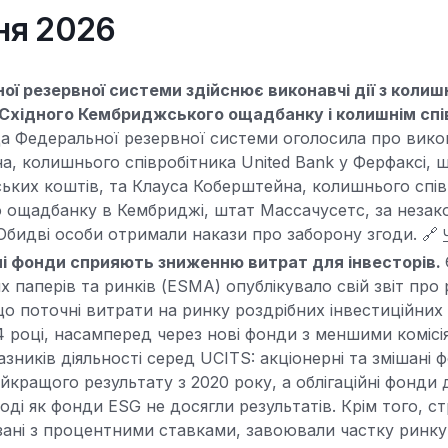
зня 2026
ї резервної системи здійснює виконавчі дії з колиш
 Східного Кембриджського ощадбанку і колишнім сп
а Федеральної резервної системи оголосила про викон
а, колишнього співробітника United Bank у Ферфаксі, ш
ських коштів, та Клауса Коберштейна, колишнього спів
 ощадбанку в Кембриджі, штат Массачусетс, за незак
. Обидві особи отримали накази про заборону згоди. 🔗
йні фонди сприяють зниженню витрат для інвесторів.
х паперів та ринків (ESMA) опублікувало свій звіт про
о поточні витрати на ринку роздрібних інвестиційних
4 році, насамперед через нові фонди з меншими комісія
зників діяльності серед UCITS: акціонерні та змішані 
айкращого результату з 2020 року, а облігаційні фонди
оді як фонди ESG не досягли результатів. Крім того, с
зані з процентними ставками, завоювали частку ринк