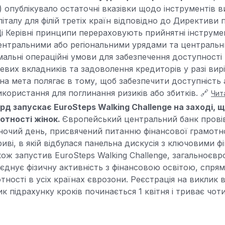
) опублікувало остаточні вказівки щодо інструментів 
італу для філій третіх країн відповідно до Директиви
Ці Керівні принципи перераховують прийнятні інструмент
нтральними або регіональними урядами та центральн
мальні операційні умови для забезпечення доступності 
цевих вкладників та задоволення кредиторів у разі вир
льна мета полягає в тому, щоб забезпечити доступність 
икористання для поглинання ризиків або збитків. 🔗
Чит
д запускає EuroSteps Walking Challenge на заході, 
отності жінок.
Європейський центральний банк провів
очий день, присвячений питанню фінансової грамотно
иві, в якій відбулася панельна дискусія з ключовими 
кож запустив EuroSteps Walking Challenge, загальноєв
поєднує фізичну активність з фінансовою освітою, спря
тності в усіх країнах єврозони. Реєстрація на виклик 
ик підрахунку кроків починається 1 квітня і триває чот