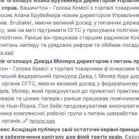
ліг оголошує Алана Брубейкера директором Управлі
 справ.
Вашингтон - Голова Комісії з торгівлі товарн
лосив Алана Брубейкера новим директором Управління
ав. Brubaker, маючи великий досвід у питаннях держа
у, має на меті підтримати CFTC у просуванні політики
 політики. Раніше він працював старшим радником Ко
 питань нагляду та урядових реформ та обіймав посади 
и далі
ліг оголошує Девіда Міллера директором з питань 
он - Голова Комісії з торгівлі товарними ф'ючерсами 
лишній федеральний прокурор Девід І. Міллер буде ди
органів CFTC, маючи великий досвід у федеральному 
мірів. Міллер, який приєднується до приватної практик
оварів та цінних паперів і раніше працював помічник
зі Нью-Йорка. Пол Хейк продовжуватиме виконувати о
ьника комплексної робочої групи з питань шахрайства 
органів. 🔗
Читати далі
нес Асоціація публікує свої остаточні керівні принц
я забезпечення капіталу для філій третіх країн.
Європ