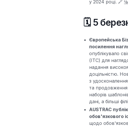
у 2024 році. 🔗
Ч
🗓️ 5 бере
Європейська Біз
посилення нагля
опублікувало св
(ІТС) для нагляд
надання високоя
доцільністю. Но
з удосконалення
та продовження т
наборів шаблоні
дані, а більші фі
AUSTRAC публік
обов'язкового і
щодо обов'язков