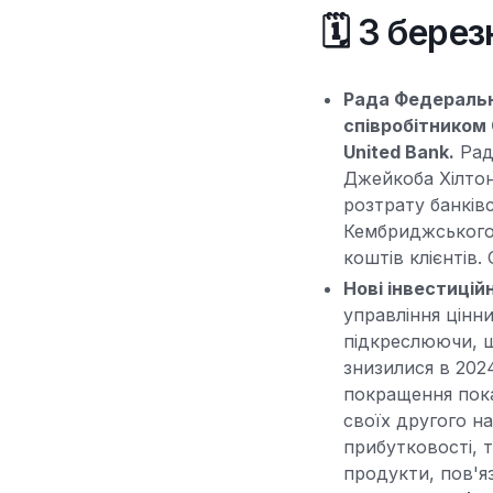
🗓️ 3 бере
Рада Федерально
співробітником
United Bank.
Рад
Джейкоба Хілтон
розтрату банків
Кембриджського
коштів клієнтів
Нові інвестиці
управління цінни
підкреслюючи, щ
знизилися в 202
покращення пока
своїх другого н
прибутковості, т
продукти, пов'я