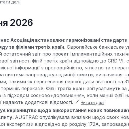
итати далі
зня 2026
нес Асоціація встановлює гармонізовані стандарти 
ду за філіями третіх країн.
Європейське банківське у
ій остаточний звіт про проект Імплементаційних техніч
ової звітності філій третіх країн відповідно до CRD VI,
кісної інформації з пропорційністю, чіткістю та опера
ва система запроваджує єдині формати, визначення та 
ми, такими як перенесення першої дати звітності на 31
ермінів переказів. Філії третіх країн звітуватимуть 
в із підходом «осново+доповнення», коли менші філії 
лії надають додаткові відомості. 🔗
Читати далі
ує керівництво щодо використання нових повноваж
спиту.
AUSTRAC опублікувала вказівки щодо своїх но
ої експертизи відповідно до розділу 172A, запроваджен