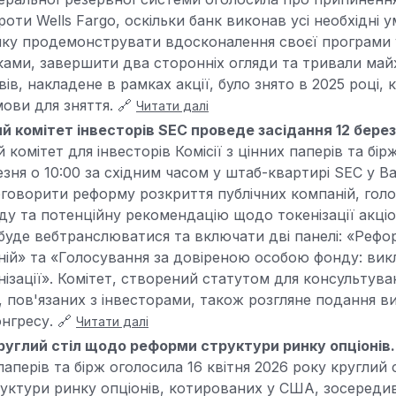
проти Wells Fargo, оскільки банк виконав усі необхідні 
нку продемонструвати вдосконалення своєї програми 
ками, завершити два сторонніх огляди та тривали майж
в, накладене в рамках акції, було знято в 2025 році, 
ови для зняття. 🔗
Читати далі
 комітет інвесторів SEC проведе засідання 12 бере
комітет для інвесторів Комісії з цінних паперів та бір
езня о 10:00 за східним часом у штаб-квартирі SEC у В
бговорити реформу розкриття публічних компаній, голо
у та потенційну рекомендацію щодо токенізації акці
ч буде вебтранслюватися та включати дві панелі: «Реф
ній» та «Голосування за довіреною особою фонду: вик
зації». Комітет, створений статутом для консультуван
, пов'язаних з інвесторами, також розгляне подання в
нгресу. 🔗
Читати далі
руглий стіл щодо реформи структури ринку опціонів
 паперів та бірж оголосила 16 квітня 2026 року круглий 
уктури ринку опціонів, котированих у США, зосереди