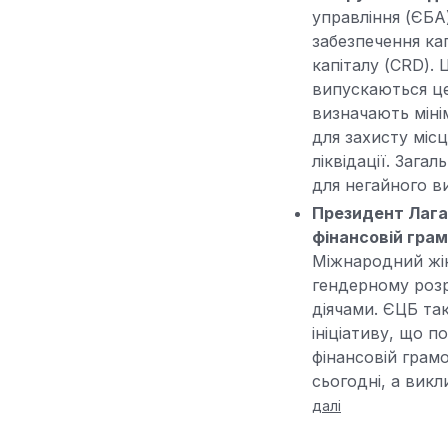
управління (ЄБА
забезпечення кап
капіталу (CRD). 
випускаються це
визначають міні
для захисту міс
ліквідації. Зага
для негайного в
Президент Лагар
фінансовій грам
Міжнародний жін
гендерному розр
діячами. ЄЦБ та
ініціативу, що 
фінансовій грамо
сьогодні, а викл
далі