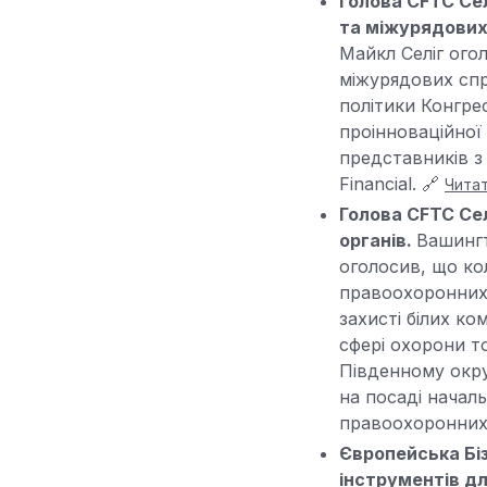
Голова CFTC Се
та міжурядових
Майкл Селіг ого
міжурядових спр
політики Конгрес
проінноваційної
представників з
Financial. 🔗
Читат
Голова CFTC Се
органів.
Вашингт
оголосив, що ко
правоохоронних 
захисті білих ко
сфері охорони т
Південному окру
на посаді начал
правоохоронних 
Європейська Біз
інструментів дл