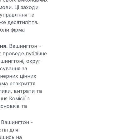
умови. Ці заходи
управління та
е десятиліття.
коли фірма
зня.
Вашингтон -
ж проведе публічне
ашингтоні, округ
сування за
онерних цінних
орма розкриття
лики, витрати та
ня Комісії з
исновків та
.
Вашингтон -
стіл для
вшись на