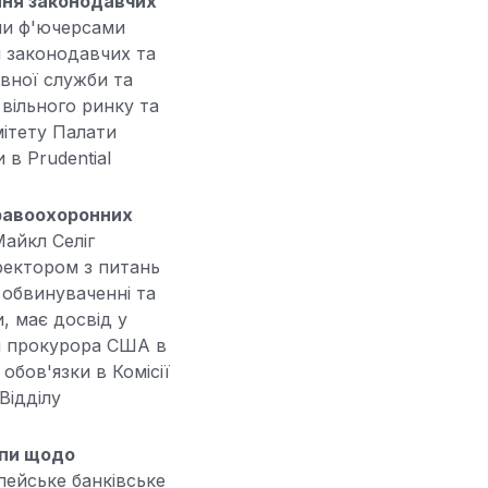
ння законодавчих
ими ф'ючерсами
 законодавчих та
вної служби та
 вільного ринку та
мітету Палати
в Prudential
правоохоронних
Майкл Селіг
ректором з питань
обвинуваченні та
и, має досвід у
ом прокурора США в
бов'язки в Комісії
Відділу
ипи щодо
ейське банківське