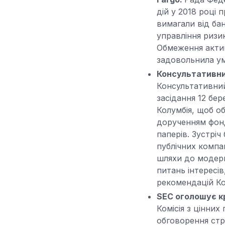
дій у 2018 році 
вимагали від ба
управління ризи
Обмеження активі
задовольнила ум
Консультативний
Консультативний 
засідання 12 бер
Колумбія, щоб о
дорученням фонд
паперів. Зустрі
публічних компа
шляхи до модерні
питань інтересів
рекомендацій Ко
SEC оголошує к
Комісія з цінних
обговорення стр