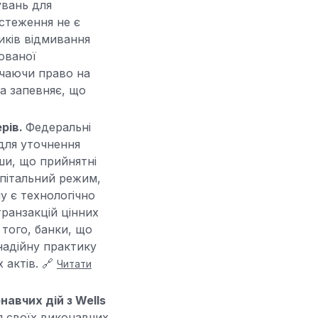
увань для
бстеження не є
иків відмивання
ованої
ючаючи право на
а запевняє, що
рів.
Федеральні
 для уточнення
ши, що прийнятні
апітальний режим,
лу є технологічно
ранзакцій цінних
 того, банки, що
надійну практику
 актів. 🔗
Читати
авчих дій з Wells
я своїх виконавчих