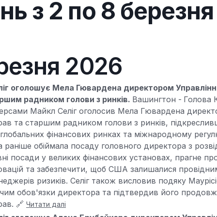
ь з 2 по 8 березня
березня 2026
ліг оголошує Мела Гювардена директором Управлін
аршим радником голови з ринків.
Вашингтон -
Голова К
ерсами Майкл Селіг оголосив Мела Гювардена директ
ав та старшим радником голови з ринків, підкреслив
глобальних фінансових ринках та міжнародному регул
а раніше обіймала посаду головного директора з розв
івні посади у великих фінансових установах, прагне п
новацій та забезпечити, щоб США залишалися провідни
неджерів ризиків. Селіг також висловив подяку Маурісі
им обов'язки директора та підтвердив його продовжен
ав. 🔗
Читати далі