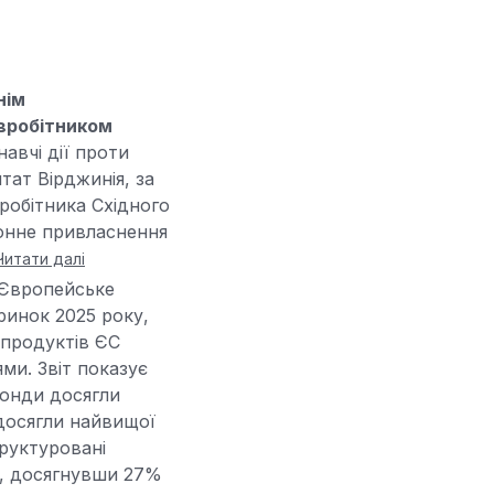
нім
івробітником
авчі дії проти
тат Вірджинія, за
робітника Східного
онне привласнення
Читати далі
Європейське
 ринок 2025 року,
 продуктів ЄС
ми. Звіт показує
фонди досягли
 досягли найвищої
труктуровані
у, досягнувши 27%