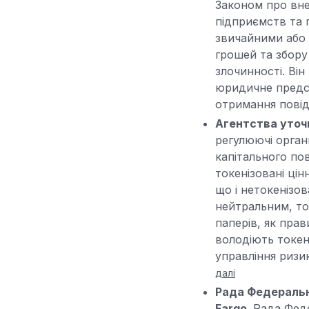
Законом про вне
підприємств та п
звичайними або 
грошей та збору
злочинності. Ві
юридичне предст
отримання повід
Агентства уточ
регулюючі орган
капітального по
токенізовані ці
що і нетокенізов
нейтральним, то
паперів, як прав
володіють токен
управління ризи
далі
Рада Федерально
Fargo.
Рада Феде