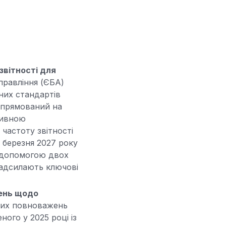
звітності для
правління (ЄБА)
них стандартів
 спрямований на
тивною
частоту звітності
 березня 2027 року
за допомогою двох
надсилають ключові
ень щодо
вих повноважень
ого у 2025 році із