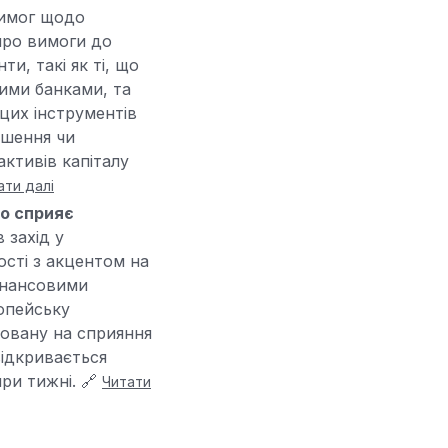
вимог щодо
 про вимоги до
и, такі як ті, що
ими банками, та
цих інструментів
ішення чи
активів капіталу
ати далі
що сприяє
 захід у
сті з акцентом на
фінансовими
ропейську
мовану на сприяння
відкривається
ири тижні. 🔗
Читати