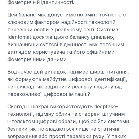
біометричній ідентичності.
Цей баланс між допустимістю змін і точністю є
ключовим фактором надійності технологій
перевірки особи в реальному світі. Система
Identomat досягла цього балансу ідеально,
визначивши суттєві відмінності між поточним
виглядом користувача та його офіційними
біометричними даними.
Водночас цей випадок піднімає ширші питання,
які формують майбутнє цифрової ідентифікації,
наприклад, як відрізнити реальну людину від
переконливої цифрової імітації.?
Сьогодні шахраї використовують deepfake-
технології, підміну облич та створені штучним
інтелектом цифрові образи, щоб обійти системи
безпеки, які покладаються лише на статичні
зображення або прості перевірки руху. У таких