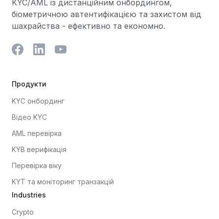
KYC/AML із дистанційним онбордингом,
біометричною автентифікацією та захистом від
шахрайства - ефективно та економно.
Продукти
KYC онбординг
Відео KYC
AML перевірка
KYB верифікація
Перевірка віку
KYT та моніторинг транзакцій
Industries
Crypto