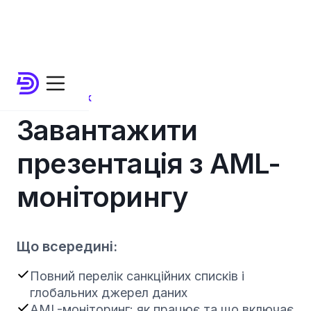
Product Deck
Завантажити
презентація з AML-
моніторингу
Що всередині:
Повний перелік санкційних списків і
глобальних джерел даних
AML-моніторинг: як працює та що включає