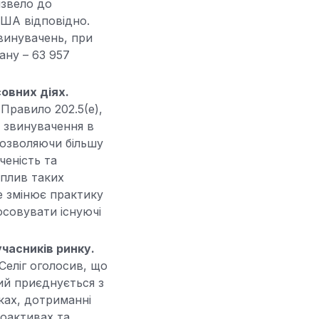
извело до
США відповідно.
винувачень, при
ану – 63 957
овних діях.
 Правило 202.5(e),
о звинувачення в
дозволяючи більшу
ченість та
вплив таких
е змінює практику
осовувати існуючі
часників ринку.
Селіг оголосив, що
ий приєднується з
ках, дотриманні
тоактивах та