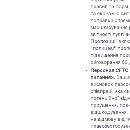
правил та форм 
та економію витр
поправки спрямо
масштабування р
звітності публі
Пропозиції включ
"полицеві" проп
підвищення поро
обговорення 60 д
Персонал CFTC 
питаннях.
Вашин
висновок персон
співпраці, яка с
потенційної від
порушення, повн
відшкодування, а
на відмову від п
правозастосуван