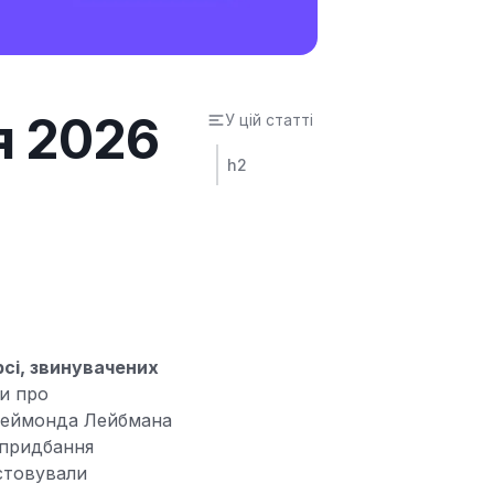
я 2026
У цій статті
h2
сі, звинувачених
ви про
 Реймонда Лейбмана
 придбання
истовували