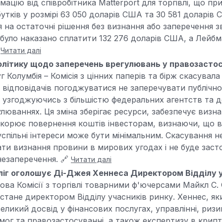
мацію від співробітника Matterport для торгівлі, що пр
утків у розмірі 63 050 доларів США та 30 581 доларів 
 на остаточні рішення без визнання або заперечення з
було наказано сплатити 132 276 доларів США, а Лейбм

Читати далі
олітику щодо заперечень врегулювань у правозастос
 Колумбія – Комісія з цінних паперів та бірж скасувала
д відповідачів погоджуватися не заперечувати публічн
 узгоджуючись з більшістю федеральних агентств та 
улюваннях. Ця зміна зберігає ресурси, забезпечує визна
корює повернення коштів інвесторам, визнаючи, що 
успільні інтереси може бути мінімальним. Скасування н
гати визнання провини в мирових угодах і не буде заст
езаперечення. 🔗
Читати далі
ліг оголошує Ді-Джея Хеннеса Директором Відділу у
ова Комісії з торгівлі товарними ф'ючерсами Майкл С. 
стане директором Відділу учасників ринку. Хеннес, як
еликий досвід у фінансових послугах, управлінні, ризи
ог та правозастосуванні, а також експертизу в крип