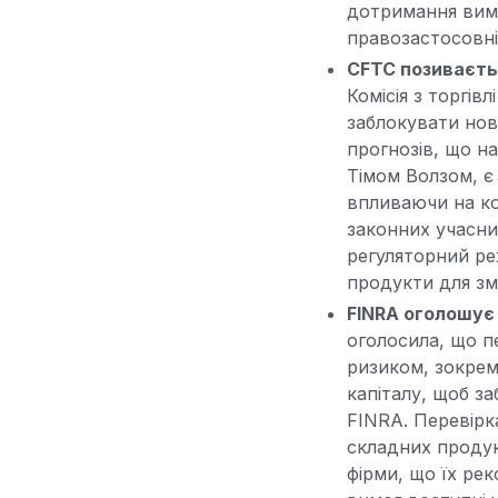
дотримання вимо
правозастосовні
CFTC позиваєть
Комісія з торгі
заблокувати нов
прогнозів, що н
Тімом Волзом, є
впливаючи на ко
законних учасни
регуляторний ре
продукти для зм
FINRA оголошує
оголосила, що п
ризиком, зокрем
капіталу, щоб з
FINRA. Перевірк
складних продукт
фірми, що їх ре