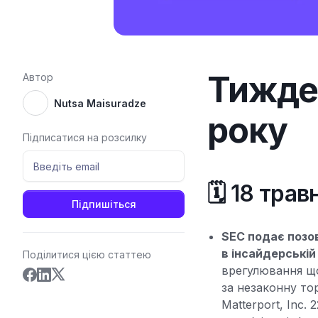
Тижден
Автор
Nutsa Maisuradze
року
Підписатися на розсилку
🗓️ 18 тра
SEC подає позо
в інсайдерській 
Поділитися цією статтею
врегулювання що
за незаконну то
Matterport, Inc.