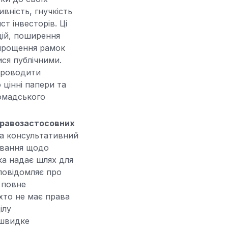
вність, гнучкість
т інвесторів. Ці
цій, поширення
спрощення рамок
ся публічними.
 проводити
цінні папери та
ромадського
правозастосовних
ла консультативний
ування щодо
ика надає шлях для
 повідомляє про
 повне
 хто не має права
ілу
 швидке