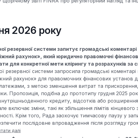
 Щорічному звіті FINRA про регуляторний нагляд та ін
вня 2026 року
ої резервної системи запитує громадські коментарі
іжний рахунок», який юридично правомочні фінансов
ти для конкретної мети клірингу та розрахунків за 
ї резервної системи запросила громадські коментарі
жний рахунок» для правомочних фінансових установ дл
платежами, з метою зменшення витрат та прискорення
и. Пропозиція, подібна до прототипу грудня 2025 рок
нутрішньоденного кредиту, відсотків або розширенн
ле включає зміни, такі як збільшення лімітів кінцевого
ності. Крім того, Рада заохочує тимчасову паузу у за
безпечити послідовне впровадження після розгляду гр
тати далі