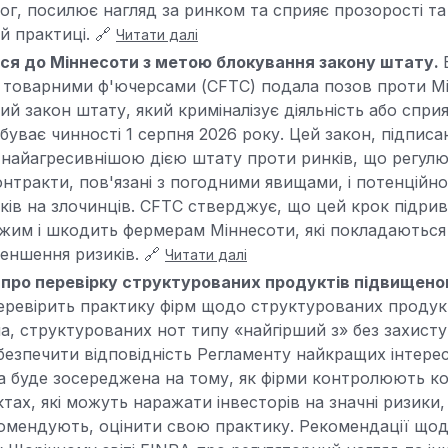
г, посилює нагляд за ринком та сприяє прозорості та
й практиці. 🔗
Читати далі
ся до Міннесоти з метою блокування закону штату.
влі товарними ф'ючерсами (CFTC) подала позов проти М
ий закон штату, який криміналізує діяльність або спри
абуває чинності 1 серпня 2026 року. Цей закон, підпис
 найагресивнішою дією штату проти ринків, що регул
нтракти, пов'язані з погодними явищами, і потенцій
ків на злочинців. CFTC стверджує, що цей крок підри
жим і шкодить фермерам Міннесоти, які покладаються
еншення ризиків. 🔗
Читати далі
 про перевірку структурованих продуктів підвищено
еревірить практику фірм щодо структурованих продук
а, структурованих нот типу «найгірший з» без захист
абезпечити відповідність Регламенту найкращих інтере
а буде зосереджена на тому, як фірми контролюють к
ах, які можуть наражати інвесторів на значні ризики, 
комендують, оцінити свою практику. Рекомендації що