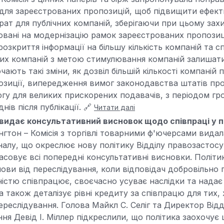
для зареєстрованих пропозицій, щоб підвищити ефекти
ат для публічних компаній, зберігаючи при цьому захис
вані на модернізацію рамок зареєстрованих пропози
озкриття інформації на більшу кількість компаній та 
чних компаній з метою стимулювання компаній залишати
ають такі зміни, як дозвіл більшій кількості компаній
озиції, випередження вимог законодавства штатів про 
гу для великих прискорених подавачів, з періодом г
нів після публікації. 🔗
Читати далі
видає консультативний висновок щодо співпраці у 
гтон – Комісія з торгівлі товарними ф'ючерсами вида
алу, що окреслює нову політику Відділу правозастос
касовує всі попередні консультативні висновки. Політ
мови від переслідування, коли відповідач добровільно
істю співпрацює, своєчасно усуває наслідки та надає
 також деталізує рівні кредиту за співпрацю для тих,
ереслідування. Голова Майкл С. Селіг та Директор Відд
ня Девід І. Міллер підкреслили, що політика заохочує