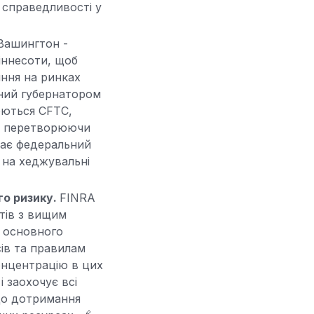
 справедливості у
Вашингтон -
іннесоти, щоб
яння на ринках
аний губернатором
юються CFTC,
но перетворюючи
ває федеральний
 на хеджувальні
го ризику.
FINRA
тів з вищим
у основного
сів та правилам
онцентрацію в цих
і заохочує всі
до дотримання