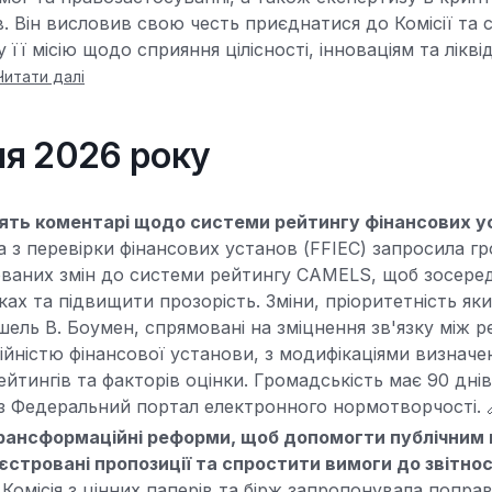
в. Він висловив свою честь приєднатися до Комісії та 
 її місію щодо сприяння цілісності, інноваціям та лікві
Читати далі
вня 2026 року
ять коментарі щодо системи рейтингу фінансових у
 з перевірки фінансових установ (FFIEC) запросила гр
ваних змін до системи рейтингу CAMELS, щоб зосеред
ках та підвищити прозорість. Зміни, пріоритетність як
шель В. Боумен, спрямовані на зміцнення зв'язку між 
ійністю фінансової установи, з модифікаціями визначе
йтингів та факторів оцінки. Громадськість має 90 дні
з Федеральний портал електронного нормотворчості. 
рансформаційні реформи, щоб допомогти публічним
стровані пропозиції та спростити вимоги до звітнос
 Комісія з цінних паперів та бірж запропонувала попра