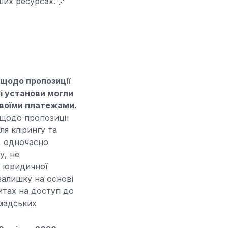
ших ресурсах. 🔗
 щодо пропозиції
і установи могли
своїми платежами.
 щодо пропозиції
я клірингу та
, одночасно
у, не
я юридичної
 залишку на основі
питах на доступ до
омадських