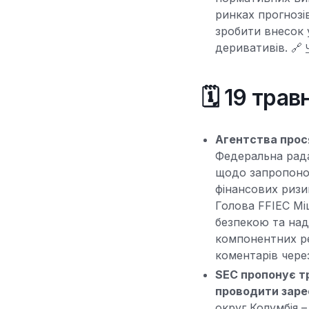
ринках прогнозі
зробити внесок у
деривативів. 🔗
🗓️ 19 тра
Агентства прос
Федеральна рада
щодо запропоно
фінансових ризи
Голова FFIEC Мі
безпекою та над
компонентних ре
коментарів чере
SEC пропонує т
проводити зареє
округ Колумбія –