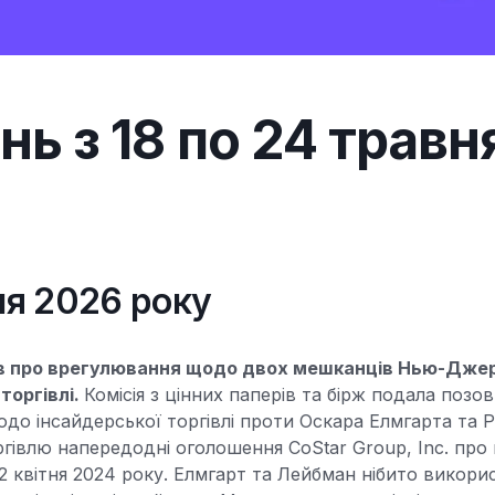
ь з 18 по 24 травн
вня 2026 року
в про врегулювання щодо двох мешканців Нью-Джер
торгівлі.
Комісія з цінних паперів та бірж подала позо
до інсайдерської торгівлі проти Оскара Елмгарта та
ргівлю напередодні оголошення CoStar Group, Inc. про
 22 квітня 2024 року. Елмгарт та Лейбман нібито викор