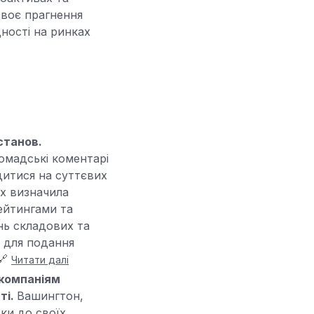
своє прагнення
дності на ринках
станов.
омадські коментарі
итися на суттєвих
их визначила
рейтингами та
нь складових та
в для подання
🔗
Читати далі
 компаніям
ті.
Вашингтон,
вки до своїх