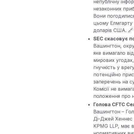
непублічну інфор
незаконних приб
Вони погодилися
цьому Елмгарту 
доларів США. 
SEC скасовує п
Вашингтон, округ
яке вимагало ві
мирових угодах,
гнучкість у врег
потенційно прис
заперечень на с
Комісії не вима
положення про н
Голова CFTC Се
Вашингтон – Гол
Ді-Джей Хеннес 
KPMG LLP, має в
нормативних вим