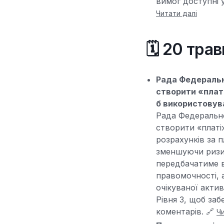
вимог доступні у
Читати далі
🗓️ 20 тра
Рада Федеральн
створити «плат
б використовува
Рада Федерально
створити «платі
розрахунків за 
зменшуючи ризик
передбачатиме в
правомочності, а
очікуваної актив
Рівня 3, щоб за
коментарів. 🔗
Чи